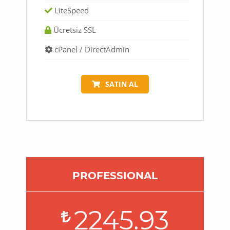
LiteSpeed
Ücretsiz SSL
cPanel / DirectAdmin
SATIN AL
PROFESSIONAL
2245.93