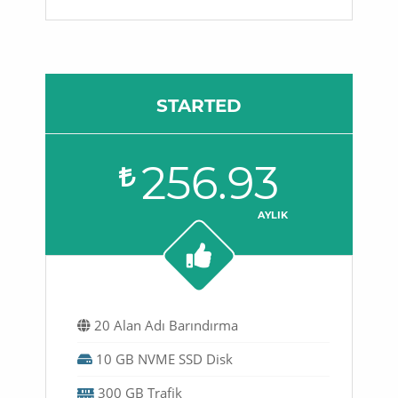
STARTED
256.93
AYLIK
20 Alan Adı Barındırma
10 GB NVME SSD Disk
300 GB Trafik