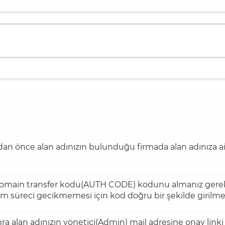
an önce alan adınızın bulunduğu firmada alan adınıza ait
omain transfer kodu(AUTH CODE) kodunu almanız gerekm
em süreci gecikmemesi için kod doğru bir şekilde girilmel
ra alan adınızın yönetici(Admin) mail adresine onay linki