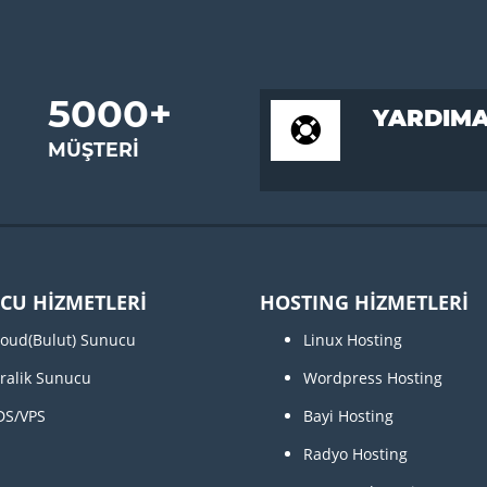
5000
+
YARDIMA
MÜŞTERI
CU HİZMETLERİ
HOSTING HİZMETLERİ
loud(Bulut) Sunucu
Linux Hosting
iralik Sunucu
Wordpress Hosting
DS/VPS
Bayi Hosting
Radyo Hosting