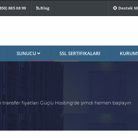
850) 885 08 99
Blog
Destek M
SUNUCU
SSL SERTIFIKALARI
KURUM
n transfer fiyatları Güçlü Hosting'de şimdi hemen başlayın.