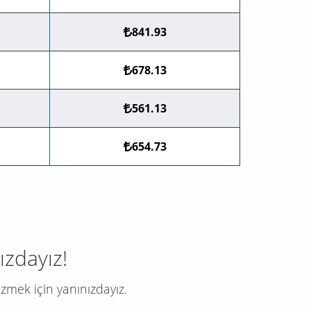
841.93
678.13
561.13
654.73
ızdayız!
zmek için yanınızdayız.