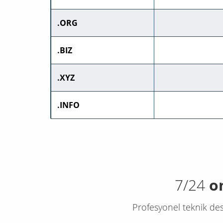
.ORG
.BIZ
.XYZ
.INFO
7/24
o
Profesyonel teknik des