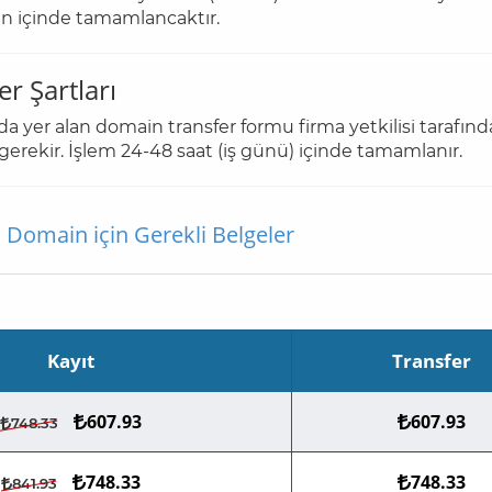
ün içinde tamamlancaktır.
er Şartları
a yer alan domain transfer formu firma yetkilisi tarafın
 gerekir. İşlem 24-48 saat (iş günü) içinde tamamlanır.
ı Domain için Gerekli Belgeler
Kayıt
Transfer
607.93
607.93
748.33
748.33
748.33
841.93