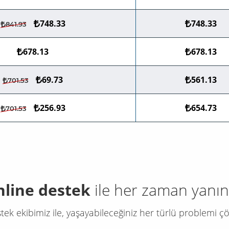
748.33
748.33
841.93
678.13
678.13
69.73
561.13
701.53
256.93
654.73
701.53
nline destek
ile her zaman yanın
tek ekibimiz ile, yaşayabileceğiniz her türlü problemi çö